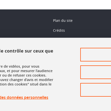
Plan du site
Crédits
Mentions légales
 le contrôle sur ceux que
Données personnelles
Organisation et contacts
ure de vidéos, pour vous
Gestion des cookies
aux, et pour mesurer l’audience
 ou de refuser ces cookies.
vez changer d’avis et modifier
Accessibilité : non conforme
tion des cookies" situé dans le
Réclamation
n des données personnelles