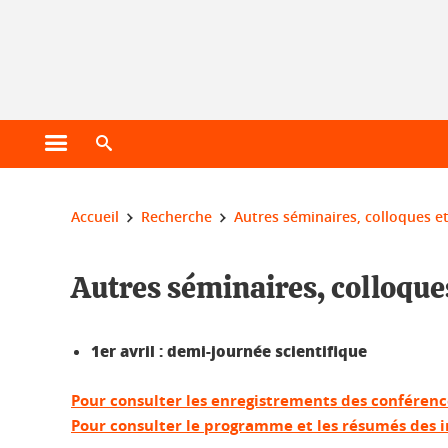
Gestion des cookies
Ouvrir le menu principal
Ouvrir le moteur de recherche
Vous êtes ici :
Accueil
Recherche
Autres séminaires, colloques 
Autres séminaires, colloqu
1er avril : demi-journée scientifique
Pour consulter les enregistrements des conférence
Pour consulter le programme et les résumés des in