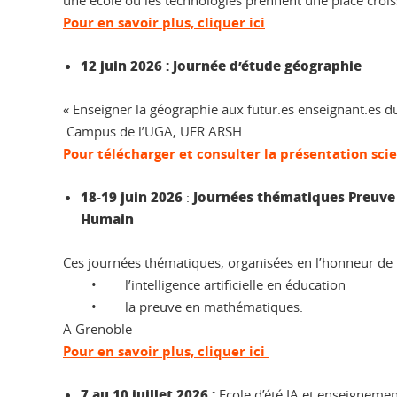
une école où les technologies prennent une place crois
P
our en savoir plus, cliquer ici
12 juin 2026 : Journée d’étude géographie
« Enseigner la géographie aux futur.es enseignant.es du
Campus de l’UGA, UFR ARSH
Pour télécharger et consulter la présentation scie
18-
19 juin 2026
Journées thématiques Preuve
:
Humain
Ces journées thématiques, organisées en l’honneur de 
• l’intelligence artificielle en éducation
• la preuve en mathématiques.
A Grenoble
Pour en savoir plus, cliquer ici
7 au 10 juillet 2026 :
Ecole d’été IA et enseigneme