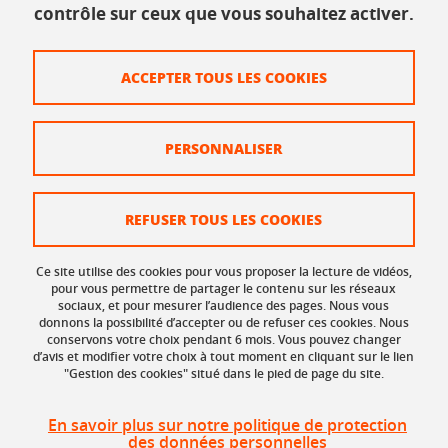
INSPÉ - Bâtiment Bergès
contrôle sur ceux que vous souhaitez activer.
1025, rue de la piscine
38610 Gières
Tél. : 04 56 52 07 00
ACCEPTER TOUS LES COOKIES
Plan du site
PERSONNALISER
Crédits
Mentions légales
REFUSER TOUS LES COOKIES
Données personnelles
Ce site utilise des cookies pour vous proposer la lecture de vidéos,
Organisation et contacts
pour vous permettre de partager le contenu sur les réseaux
sociaux, et pour mesurer l’audience des pages. Nous vous
donnons la possibilité d’accepter ou de refuser ces cookies. Nous
Gestion des cookies
conservons votre choix pendant 6 mois. Vous pouvez changer
d’avis et modifier votre choix à tout moment en cliquant sur le lien
Accessibilité : non conforme
"Gestion des cookies" situé dans le pied de page du site.
Réclamation
En savoir plus sur notre politique de protection
des données personnelles