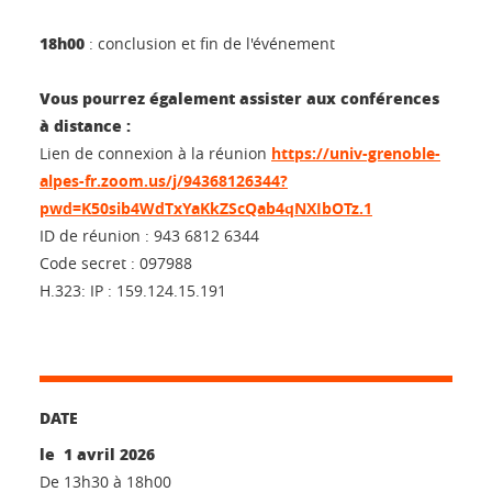
18h00
: conclusion et fin de l'événement
Vous pourrez également assister aux conférences
à distance :
Lien de connexion à la réunion
https://univ-grenoble-
alpes-fr.zoom.us/j/94368126344?
pwd=K50sib4WdTxYaKkZScQab4qNXIbOTz.1
ID de réunion : 943 6812 6344
Code secret : 097988
H.323: IP : 159.124.15.191
DATE
le 1 avril 2026
De 13h30 à 18h00