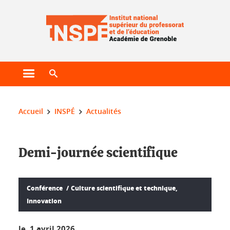
Gestion des cookies
Ouvrir le menu principal
Ouvrir le moteur de recherche
Vous êtes ici :
Accueil
INSPÉ
Actualités
Demi-journée scientifique
Conférence
Culture scientifique et technique,
Innovation
le 1 avril 2026