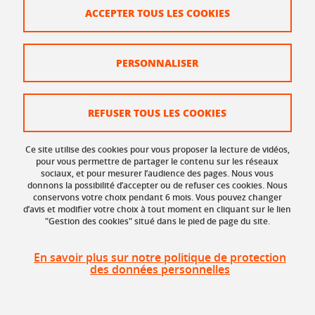
ACCEPTER TOUS LES COOKIES
PERSONNALISER
Laboratoire :
LIDILEM
REFUSER TOUS LES COOKIES
Domaine de recherche :
- Étude des pratiques d’enseignement de la
Ce site utilise des cookies pour vous proposer la lecture de vidéos,
lecture et de l’écriture ;
pour vous permettre de partager le contenu sur les réseaux
sociaux, et pour mesurer l’audience des pages. Nous vous
- Étude des manuels scolaires ;
donnons la possibilité d’accepter ou de refuser ces cookies. Nous
- Conception d’outils didactiques et analyse des
conservons votre choix pendant 6 mois. Vous pouvez changer
d’avis et modifier votre choix à tout moment en cliquant sur le lien
usages ;
"Gestion des cookies" situé dans le pied de page du site.
- Évaluation des élèves et traitement des
données.
En savoir plus sur notre politique de protection
Mots clés :
didactique du français - lecture, écriture
des données personnelles
- professionnalité enseignante