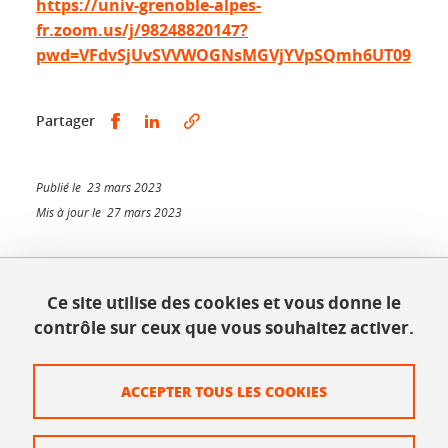
https://univ-grenoble-alpes-
fr.zoom.us/j/98248820147?
pwd=VFdvSjUvSVVWOGNsMGVjYVpSQmh6UT09
Partager sur Facebook
Partager sur LinkedIn
Partager
Publié le 23 mars 2023
Mis à jour le 27 mars 2023
Ce site utilise des cookies et vous donne le
INSPÉ - Bâtiment Bergès
contrôle sur ceux que vous souhaitez activer.
1025, rue de la piscine
38610 Gières
Tél. : 04 56 52 07 00
ACCEPTER TOUS LES COOKIES
Plan du site