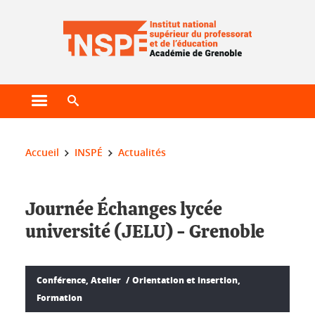
Gestion des cookies
Ouvrir le menu principal
Ouvrir le moteur de recherche
Vous êtes ici :
Accueil
INSPÉ
Actualités
Journée Échanges lycée
université (JELU) - Grenoble
Conférence, Atelier
Orientation et insertion,
Formation