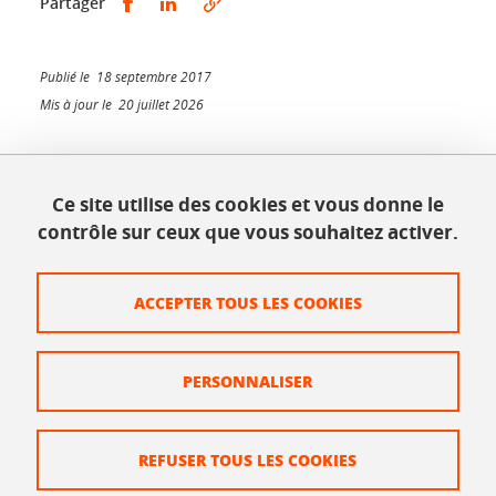
Partager sur Facebook
Partager sur LinkedIn
Partager
Publié le 18 septembre 2017
Mis à jour le 20 juillet 2026
Ce site utilise des cookies et vous donne le
INSPÉ - Bâtiment Bergès
contrôle sur ceux que vous souhaitez activer.
1025, rue de la piscine
38610 Gières
Tél. : 04 56 52 07 00
ACCEPTER TOUS LES COOKIES
Plan du site
PERSONNALISER
Crédits
Mentions légales
REFUSER TOUS LES COOKIES
Données personnelles