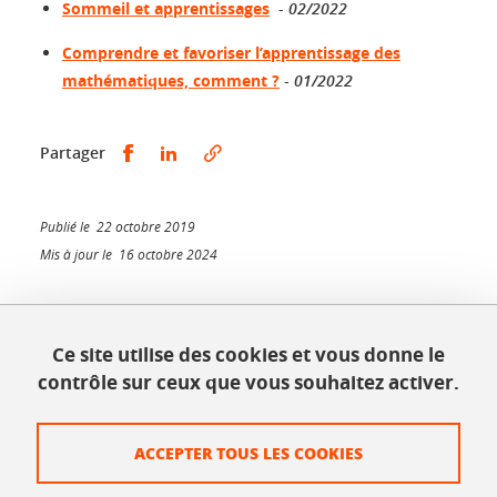
Sommeil et apprentissages
-
02/2022
Comprendre et favoriser l’apprentissage des
mathématiques, comment ?
-
01/2022
Partager sur Facebook
Partager sur LinkedIn
Partager
Publié le 22 octobre 2019
Mis à jour le 16 octobre 2024
Ce site utilise des cookies et vous donne le
INSPÉ - Bâtiment Bergès
contrôle sur ceux que vous souhaitez activer.
1025, rue de la piscine
38610 Gières
Tél. : 04 56 52 07 00
ACCEPTER TOUS LES COOKIES