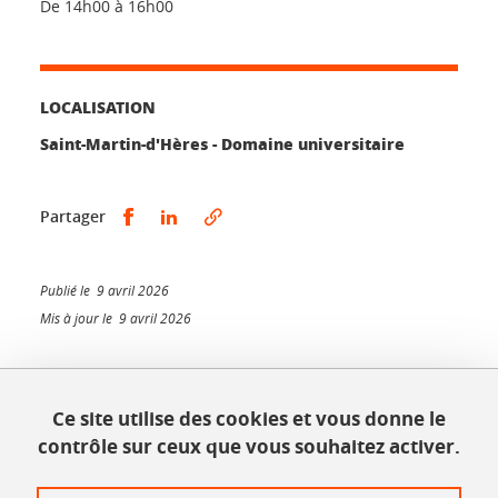
De 14h00 à 16h00
LOCALISATION
Saint-Martin-d'Hères - Domaine universitaire
Partager sur Facebook
Partager sur LinkedIn
Partager
Publié le 9 avril 2026
Mis à jour le 9 avril 2026
Ce site utilise des cookies et vous donne le
INSPÉ - Bâtiment Bergès
contrôle sur ceux que vous souhaitez activer.
1025, rue de la piscine
38610 Gières
Tél. : 04 56 52 07 00