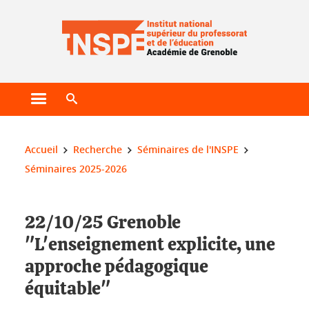
Gestion des cookies
Ouvrir le menu principal
Ouvrir le moteur de recherche
Vous êtes ici :
Accueil
Recherche
Séminaires de l'INSPE
Séminaires 2025-2026
22/10/25 Grenoble
"L'enseignement explicite, une
approche pédagogique
équitable"