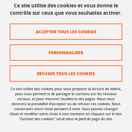
Ce site utilise des cookies et vous donne le
INSPÉ - Bâtiment Bergès
contrôle sur ceux que vous souhaitez activer.
1025, rue de la piscine
38610 Gières
Tél. : 04 56 52 07 00
ACCEPTER TOUS LES COOKIES
Plan du site
PERSONNALISER
Crédits
Mentions légales
REFUSER TOUS LES COOKIES
Données personnelles
Ce site utilise des cookies pour vous proposer la lecture de vidéos,
Organisation et contacts
pour vous permettre de partager le contenu sur les réseaux
sociaux, et pour mesurer l’audience des pages. Nous vous
donnons la possibilité d’accepter ou de refuser ces cookies. Nous
Gestion des cookies
conservons votre choix pendant 6 mois. Vous pouvez changer
d’avis et modifier votre choix à tout moment en cliquant sur le lien
Accessibilité : non conforme
"Gestion des cookies" situé dans le pied de page du site.
Réclamation