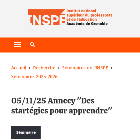
Gestion des cookies
Ouvrir le menu principal
Ouvrir le moteur de recherche
Vous êtes ici :
Accueil
Recherche
Séminaires de l'INSPE
Séminaires 2025-2026
05/11/25 Annecy "Des
startégies pour apprendre"
Séminaire