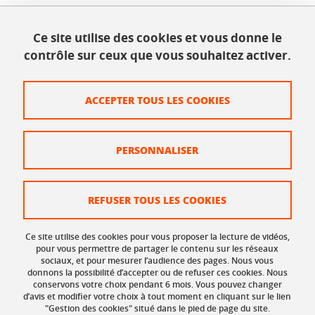
Ce site utilise des cookies et vous donne le
INSPÉ - Bâtiment Bergès
contrôle sur ceux que vous souhaitez activer.
1025, rue de la piscine
38610 Gières
Tél. : 04 56 52 07 00
ACCEPTER TOUS LES COOKIES
Plan du site
PERSONNALISER
Crédits
Mentions légales
REFUSER TOUS LES COOKIES
Données personnelles
Ce site utilise des cookies pour vous proposer la lecture de vidéos,
Organisation et contacts
pour vous permettre de partager le contenu sur les réseaux
sociaux, et pour mesurer l’audience des pages. Nous vous
donnons la possibilité d’accepter ou de refuser ces cookies. Nous
Gestion des cookies
conservons votre choix pendant 6 mois. Vous pouvez changer
d’avis et modifier votre choix à tout moment en cliquant sur le lien
Accessibilité : non conforme
"Gestion des cookies" situé dans le pied de page du site.