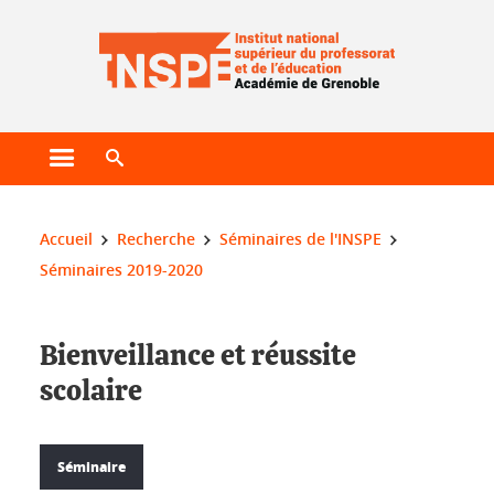
Gestion des cookies
Ouvrir le menu principal
Ouvrir le moteur de recherche
Vous êtes ici :
Accueil
Recherche
Séminaires de l'INSPE
Séminaires 2019-2020
Bienveillance et réussite
scolaire
Séminaire