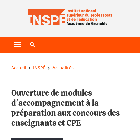
Gestion des cookies
Ouvrir le menu principal
Ouvrir le moteur de recherche
Vous êtes ici :
Accueil
INSPÉ
Actualités
Ouverture de modules
d'accompagnement à la
préparation aux concours des
enseignants et CPE