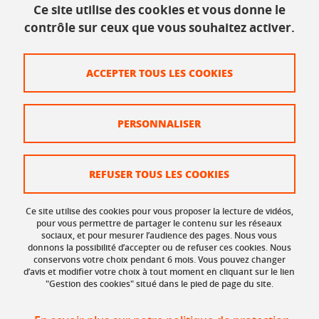
Ce site utilise des cookies et vous donne le
INSPÉ - Bâtiment Bergès
contrôle sur ceux que vous souhaitez activer.
1025, rue de la piscine
38610 Gières
Tél. : 04 56 52 07 00
ACCEPTER TOUS LES COOKIES
Plan du site
PERSONNALISER
Crédits
Mentions légales
REFUSER TOUS LES COOKIES
Données personnelles
Ce site utilise des cookies pour vous proposer la lecture de vidéos,
Organisation et contacts
pour vous permettre de partager le contenu sur les réseaux
sociaux, et pour mesurer l’audience des pages. Nous vous
donnons la possibilité d’accepter ou de refuser ces cookies. Nous
Gestion des cookies
conservons votre choix pendant 6 mois. Vous pouvez changer
d’avis et modifier votre choix à tout moment en cliquant sur le lien
Accessibilité : non conforme
"Gestion des cookies" situé dans le pied de page du site.
Réclamation