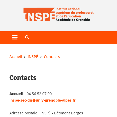
Gestion des cookies
Ouvrir le menu principal
Ouvrir le moteur de recherche
Vous êtes ici :
Accueil
INSPÉ
Contacts
Contacts
Accueil
: 04 56 52 07 00
inspe-sec-dir@univ-grenoble-alpes.fr
Adresse postale : INSPÉ - Bâtiment Bergès