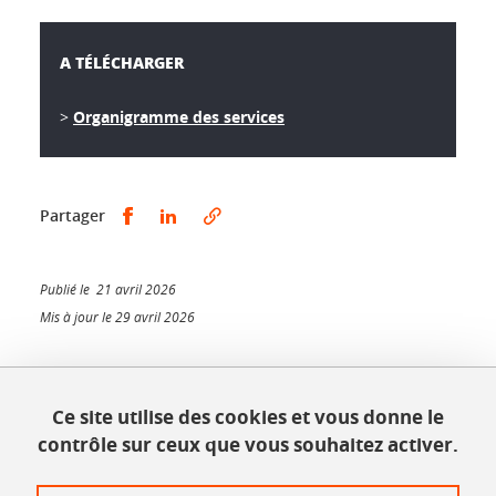
A TÉLÉCHARGER
>
Organigramme des services
Partager sur Facebook
Partager sur LinkedIn
Partager
Publié le 21 avril 2026
Mis à jour le 29 avril 2026
Ce site utilise des cookies et vous donne le
INSPÉ - Bâtiment Bergès
contrôle sur ceux que vous souhaitez activer.
1025, rue de la piscine
38610 Gières
Tél. : 04 56 52 07 00