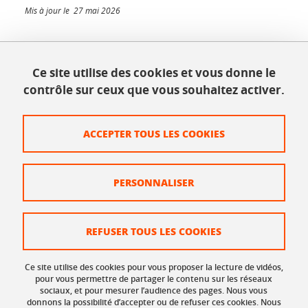
Mis à jour le 27 mai 2026
Ce site utilise des cookies et vous donne le
INSPÉ - Bâtiment Bergès
contrôle sur ceux que vous souhaitez activer.
1025, rue de la piscine
38610 Gières
Tél. : 04 56 52 07 00
ACCEPTER TOUS LES COOKIES
Plan du site
PERSONNALISER
Crédits
Mentions légales
REFUSER TOUS LES COOKIES
Données personnelles
Ce site utilise des cookies pour vous proposer la lecture de vidéos,
Organisation et contacts
pour vous permettre de partager le contenu sur les réseaux
sociaux, et pour mesurer l’audience des pages. Nous vous
donnons la possibilité d’accepter ou de refuser ces cookies. Nous
Gestion des cookies