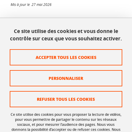
Mis à jour le 27 mai 2026
Ce site utilise des cookies et vous donne le
INSPÉ - Bâtiment Bergès
contrôle sur ceux que vous souhaitez activer.
1025, rue de la piscine
38610 Gières
Tél. : 04 56 52 07 00
ACCEPTER TOUS LES COOKIES
Plan du site
PERSONNALISER
Crédits
Mentions légales
REFUSER TOUS LES COOKIES
Données personnelles
Ce site utilise des cookies pour vous proposer la lecture de vidéos,
Organisation et contacts
pour vous permettre de partager le contenu sur les réseaux
sociaux, et pour mesurer l’audience des pages. Nous vous
donnons la possibilité d’accepter ou de refuser ces cookies. Nous
Gestion des cookies