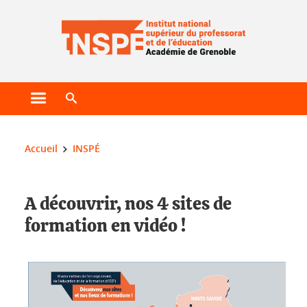
Gestion des cookies
Ouvrir le menu principal
Ouvrir le moteur de recherche
Vous êtes ici :
Accueil
INSPÉ
A découvrir, nos 4 sites de
formation en vidéo !