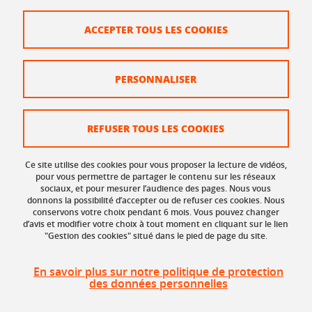
38610 Gières
Tél. : 04 56 52 07 00
ACCEPTER TOUS LES COOKIES
Plan du site
PERSONNALISER
Crédits
Mentions légales
REFUSER TOUS LES COOKIES
Données personnelles
Ce site utilise des cookies pour vous proposer la lecture de vidéos,
Organisation et contacts
pour vous permettre de partager le contenu sur les réseaux
sociaux, et pour mesurer l’audience des pages. Nous vous
donnons la possibilité d’accepter ou de refuser ces cookies. Nous
Gestion des cookies
conservons votre choix pendant 6 mois. Vous pouvez changer
d’avis et modifier votre choix à tout moment en cliquant sur le lien
Accessibilité : non conforme
"Gestion des cookies" situé dans le pied de page du site.
Réclamation
En savoir plus sur notre politique de protection
des données personnelles