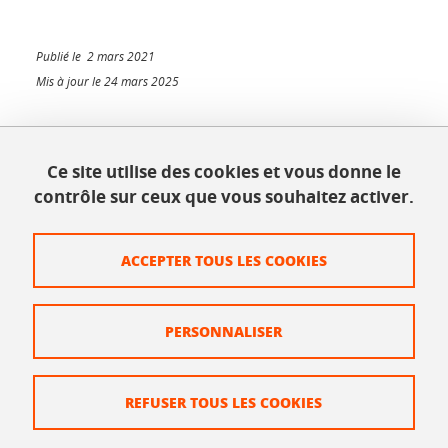
Publié le 2 mars 2021
Mis à jour le 24 mars 2025
Ce site utilise des cookies et vous donne le
INSPÉ - Bâtiment Bergès
contrôle sur ceux que vous souhaitez activer.
1025, rue de la piscine
38610 Gières
Tél. : 04 56 52 07 00
ACCEPTER TOUS LES COOKIES
Plan du site
PERSONNALISER
Crédits
Mentions légales
REFUSER TOUS LES COOKIES
Données personnelles