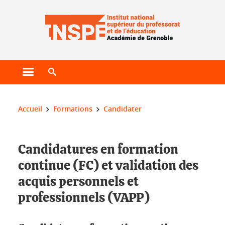
Gestion des cookies
Ouvrir le menu principal
Ouvrir le moteur de recherche
Vous êtes ici :
Accueil
Formations
Candidater
Candidatures en formation
continue (FC) et validation des
acquis personnels et
professionnels (VAPP)